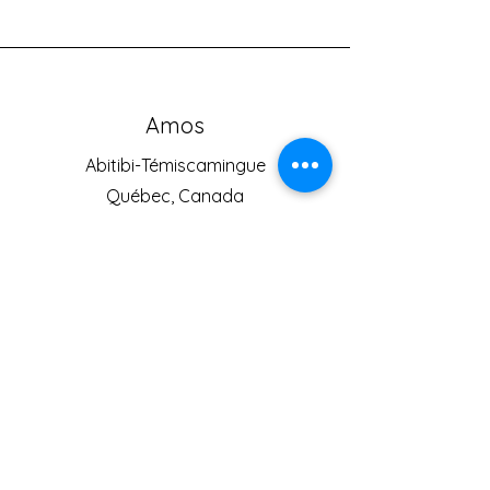
Amos
Abitibi-Témiscamingue
Québec, Canada
Téléphone
819-444-6258
Courriel
kayak.am@outlook.com