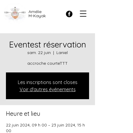
Amélie
M-Kayak
Eventest réservation
sam. 22 juin
  |  
Laniel
accroche courteTTT
Les inscriptions sont closes
Voir d'autres événements
Heure et lieu
22 juin 2024, 09 h 00 – 23 juin 2024, 15 h
00