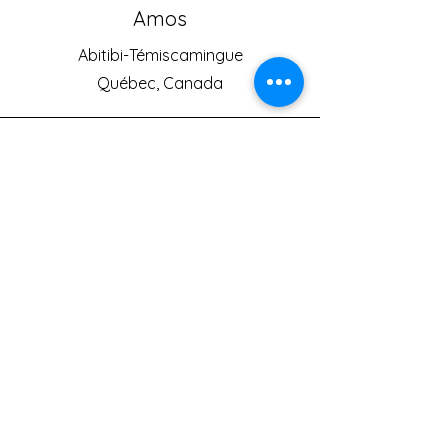
Amos
Abitibi-Témiscamingue
Québec, Canada
Téléphone
819-444-6258
Courriel
kayak.am@outlook.com
Nous suivre