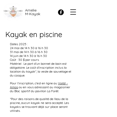
Amélie
M-Kayak
Kayak en piscine
Dates 2025 :
24 mai de 14 h 30 à 16 h 30
31 mai de 14 h 30 à 16 h 30
14 juin de 14 h 30 à 16 h 30
Coût : 30 $ par cours
Matériel : Le port d’un bonnet de bain est
obligatoire. Le coût d’inscription inclus la
location du kayak*, la veste de sauvetage et
du casque.
Pour l’inscription, c'est en ligne au
Voilà! -
Amos
ou en vous adressant au magasinier
du Bloc sportif du pavillon La Forêt.
*Pour des raisons de qualité de l’eau de la
piscine, aucun kayak ne sera accepté. Les
kayaks se trouvant déjà sur place seront
utilisés.